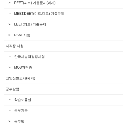
PEET(피트) 기출문제(폐지)
MEET,DEET(미트,디트) 기출문제
LEET(리트) 기출문제
PSAT 시험
자격증 시험
한국사능력검정시험
MOS자격증
고입선발고사(폐지)
공부칼럼
학습도움실
공부자극
공부법