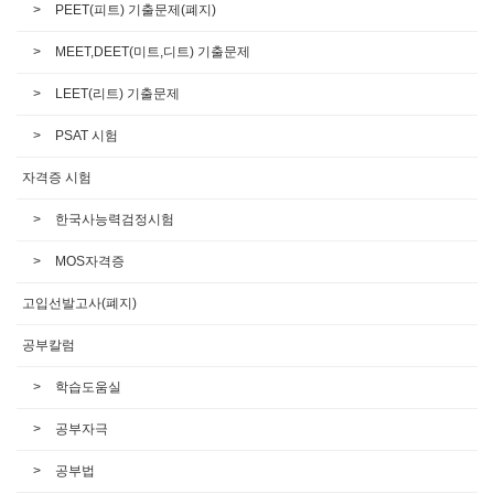
PEET(피트) 기출문제(폐지)
MEET,DEET(미트,디트) 기출문제
LEET(리트) 기출문제
PSAT 시험
자격증 시험
한국사능력검정시험
MOS자격증
고입선발고사(폐지)
공부칼럼
학습도움실
공부자극
공부법