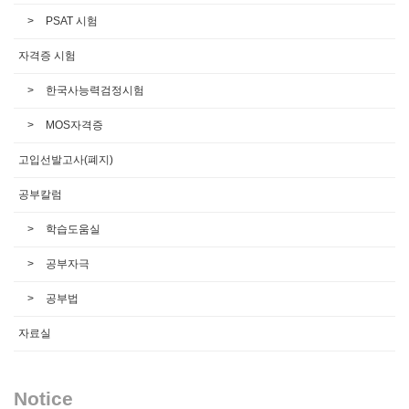
PSAT 시험
자격증 시험
한국사능력검정시험
MOS자격증
고입선발고사(폐지)
공부칼럼
학습도움실
공부자극
공부법
자료실
Notice