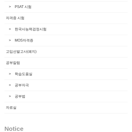
PSAT 시험
자격증 시험
한국사능력검정시험
MOS자격증
고입선발고사(폐지)
공부칼럼
학습도움실
공부자극
공부법
자료실
Notice