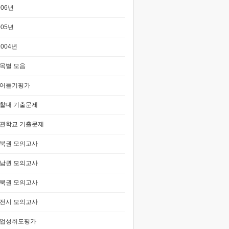
006년
005년
2004년
목별 모음
어듣기평가
찰대 기출문제
관학교 기출문제
북권 모의고사
남권 모의고사
북권 모의고사
전시 모의고사
업성취도평가