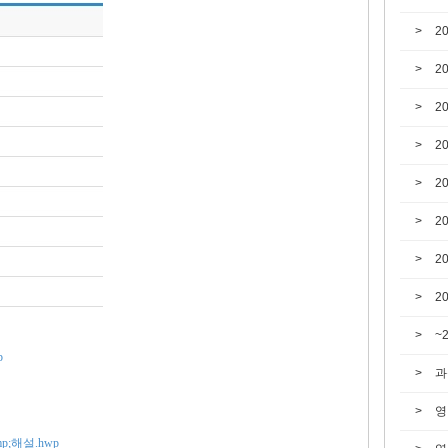
2
2
2
2
2
2
2
2
~
p
과
영
p;해설.hwp