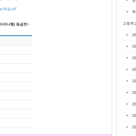
영
;해설.pdf
학
고등학교
(수리나형) 등급컷>
2
2
2
2
2
2
2
2
2