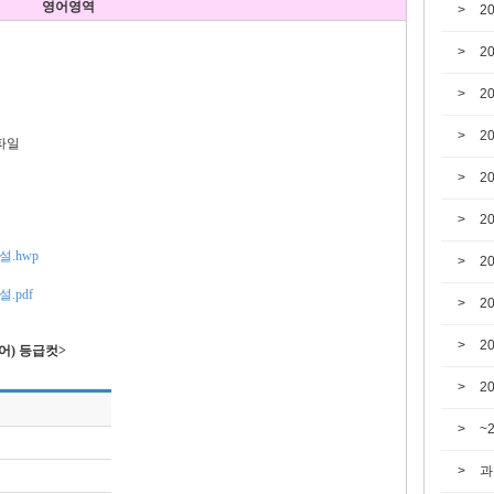
영어영역
2
2
2
2
파일
2
2
설.hwp
2
.pdf
2
2
어) 등급컷>
2
~
과