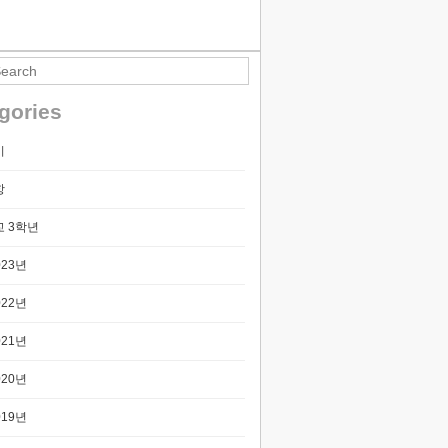
티스토리툴바
gories
기
항
 3학년
023년
022년
021년
020년
019년