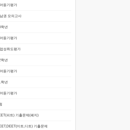
어듣기평가
남권 모의고사
3학년
어듣기평가
업성취도평가
2학년
어듣기평가
1학년
어듣기평가
험
EET(피트) 기출문제(폐지)
EET,DEET(미트,디트) 기출문제