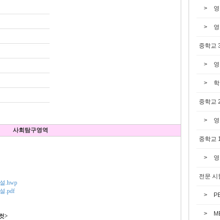
영
영
중학교 
영
학
중학교 
영
사회탐구영역
중학교 
영
전문 시
설.hwp
.pdf
P
M
컷>