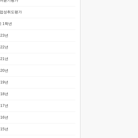
어듣기평가
업성취도평가
 1학년
023년
022년
021년
020년
019년
018년
017년
016년
015년