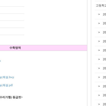
고등학교
2
2
2
2
수학영역
2
2
p
2
p;해설.hwp
2
;해설.pdf
2
2
(수리가형) 등급컷>
2