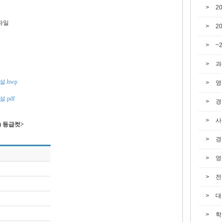
2
파일
2
~
과
설.hwp
영
.pdf
경
사
) 등급컷>
경
영
전
대
학