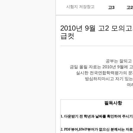
skip
시험지 저장창고
고3
고
to
content
2010년 9월 고2 모
급컷
공부는 잘되고
금일 올릴 자료는 2010년 9월
실시한 전국연합학력평가의 문
방심하지마시고 자기 있는
여
필독사항
1. 다운받기 전 학년과 날짜를 확인하여 주시기
2. PDF뷰어,HWP뷰어가 없으신 분께서는 