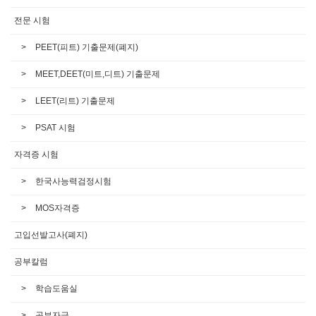
전문 시험
PEET(피트) 기출문제(폐지)
MEET,DEET(미트,디트) 기출문제
LEET(리트) 기출문제
PSAT 시험
자격증 시험
한국사능력검정시험
MOS자격증
고입선발고사(폐지)
공부칼럼
학습도움실
공부자극