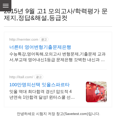
skip
to
2015년 9월 고1 모의고사/학력평가 문
content
제지,정답&해설,등급컷
http://nernter.com
광고
너른터 영어변형기출문제은행
수능특강,영어독해,모의고사 변형문제,기출문제 교과
서,부교재 영어내신1등급 문제은행 갓벽한 내신과 수
능대비 너른터
http://itall.com/
광고
100만명의선택 잇올스파르타
잇올 역대 최다합격 경신! 압도적 4
년연속 1만합격 달성! 윈터스쿨 선착
순 모집! 메디컬 명문대 31% 합격! 최
근 4년 합격자 46,000! 관리형 14년
안녕하세요 시험지 저장 창고(Savetest.com)입니다.
노하우