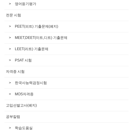
영어듣기평가
전문 시험
PEET(피트) 기출문제(폐지)
MEET,DEET(미트,디트) 기출문제
LEET(리트) 기출문제
PSAT 시험
자격증 시험
한국사능력검정시험
MOS자격증
고입선발고사(폐지)
공부칼럼
학습도움실