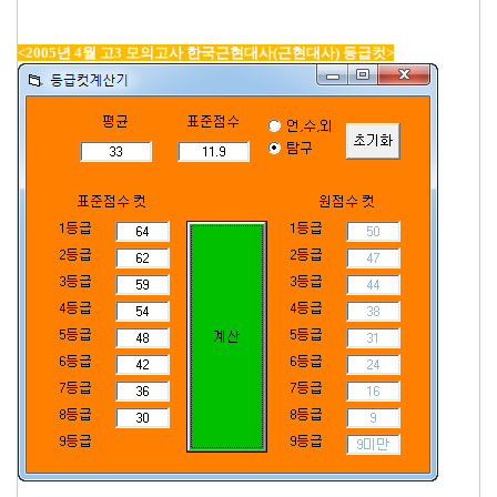
<2005년 4월 고3 모의고사 한국근현대사(근현대사) 등급컷>