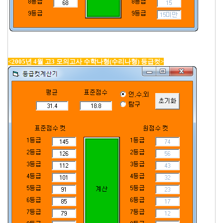
<2005년 4월 고3 모의고사 수학나형(수리나형) 등급컷>