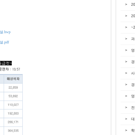
2
2
~
설.hwp
과
.pdf
영
경
 등급컷>
사
경
영
전
대
학