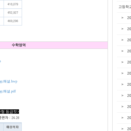
고등학교
2
2
2
수학영역
2
p
2
2
p;해설.hwp
2
;해설.pdf
2
2
가형 등급컷>
2
2