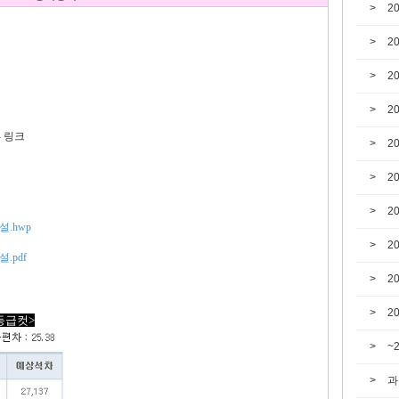
2
2
2
2
- 링크
2
2
2
설.hwp
2
.pdf
2
2
 등급컷>
~
과