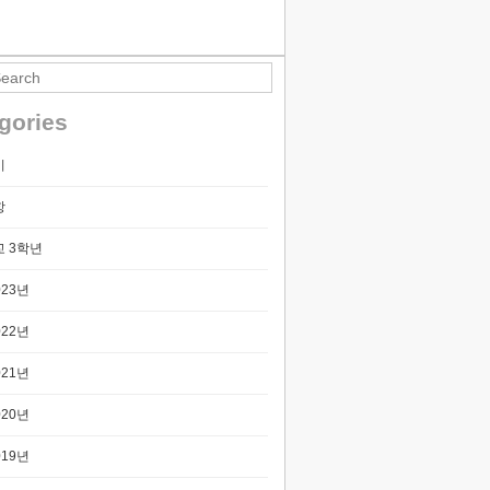
티스토리툴바
gories
기
항
 3학년
023년
022년
021년
020년
019년