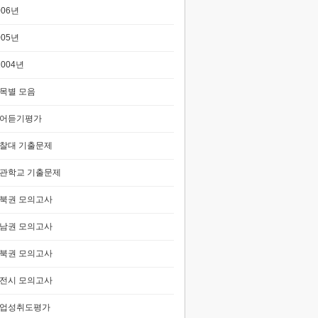
006년
005년
2004년
목별 모음
어듣기평가
찰대 기출문제
관학교 기출문제
북권 모의고사
남권 모의고사
북권 모의고사
전시 모의고사
업성취도평가