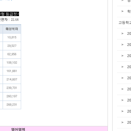
영
학
나형 등급컷>
고등학교
2
2
2
2
2
2
2
2
2
영어영역