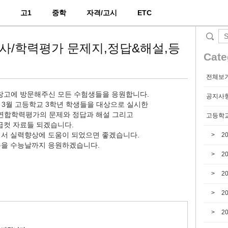
2
고1
중학
자격/고시
ETC
의고사/학력평가 문제지,정답&해설,등
Cate
전체보
창고에 방문해주신 모든 수험생들을 응원합니다.
공지사
년 3월 고등학교 3학년 학생들을 대상으로 실시한
국연합학력평가의 문제와 정답과 해설 그리고
고등학교
급컷 자료들 되겠습니다.
셔서 실력향상에 도움이 되었으면 좋겠습니다.
2
분을 수능날까지 응원하겠습니다.
2
2
2
2