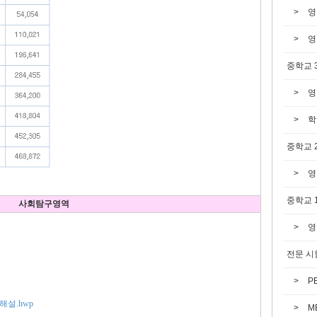
영
영
중학교 
영
학
중학교 
영
중학교 
사회탐구영역
영
전문 시
P
해설.hwp
M