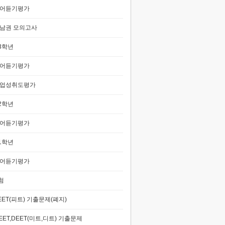
어듣기평가
남권 모의고사
3학년
어듣기평가
업성취도평가
2학년
어듣기평가
1학년
어듣기평가
험
EET(피트) 기출문제(폐지)
EET,DEET(미트,디트) 기출문제