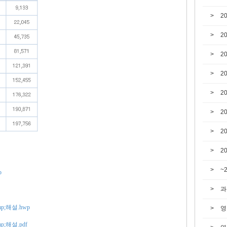
2
2
2
2
2
2
2
2
~
p
과
p;해설.hwp
영
;해설.pdf