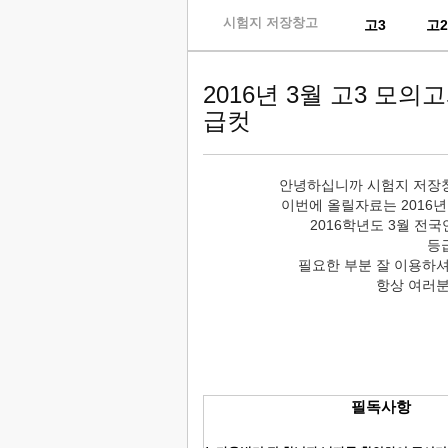
skip
시험지 저장창고
고3
고
to
content
2016년 3월 고3 모
급컷
안녕하십니까 시험지 저장
이번에 올릴자료는 2016
2016학년도 3월 전
등
필요한 부분 잘 이용하
항상 여러
필독사항