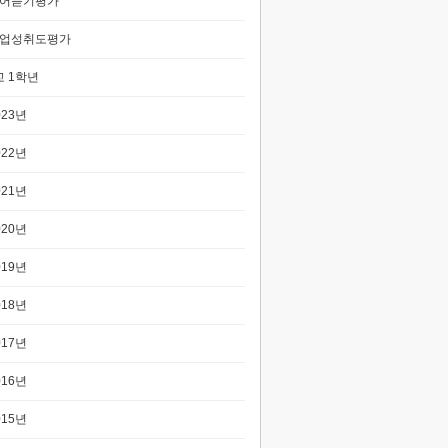
어듣기평가
업성취도평가
 1학년
023년
022년
021년
020년
019년
018년
017년
016년
015년