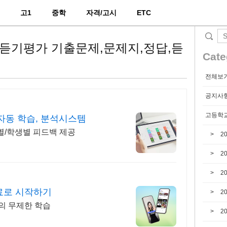
2
고1
중학
자격/고시
ETC
영어듣기평가 기출문제,문제지,정답,듣
Cate
전체보
공지사
고등학교
 자동 학습, 분석시스템
별/학생별 피드백 제공
2
2
2
료로 시작하기
2
의 무제한 학습
2