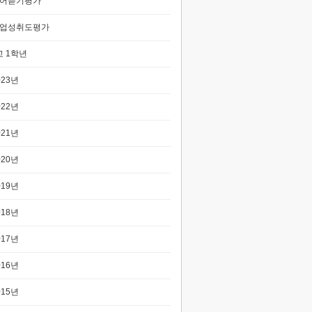
어듣기평가
업성취도평가
 1학년
023년
022년
021년
020년
019년
018년
017년
016년
015년