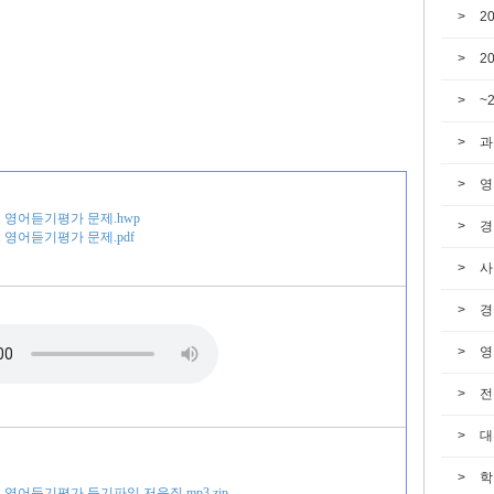
2
2
~
과
영
고1 영어듣기평가 문제.hwp
경
고1 영어듣기평가 문제.pdf
사
경
영
전
대
학
고1 영어듣기평가 듣기파일 저음질 mp3.zip