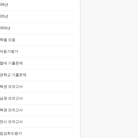
006년
005년
2004년
목별 모음
어듣기평가
찰대 기출문제
관학교 기출문제
북권 모의고사
남권 모의고사
북권 모의고사
전시 모의고사
업성취도평가