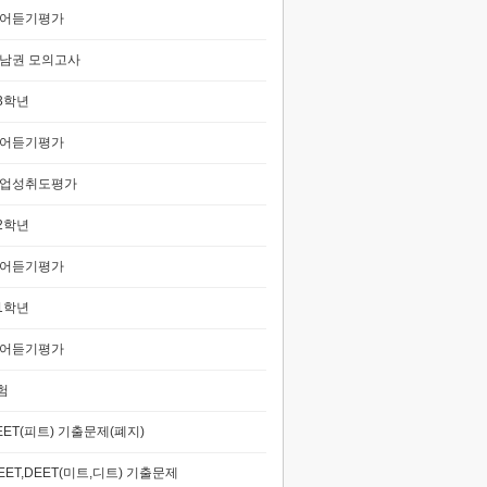
어듣기평가
남권 모의고사
3학년
어듣기평가
업성취도평가
2학년
어듣기평가
1학년
어듣기평가
험
EET(피트) 기출문제(폐지)
EET,DEET(미트,디트) 기출문제