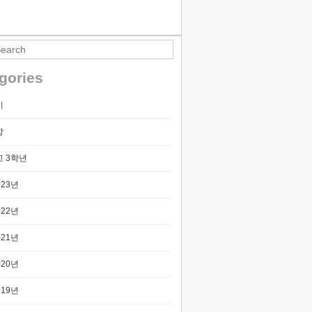
티스토리툴바
gories
기
항
 3학년
023년
022년
021년
020년
019년