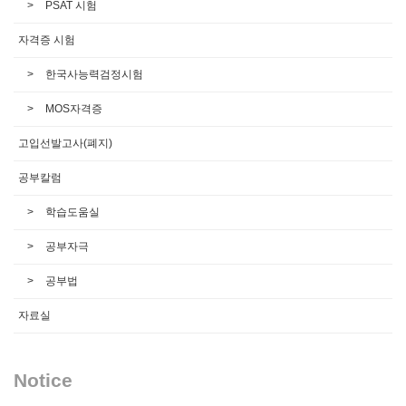
PSAT 시험
자격증 시험
한국사능력검정시험
MOS자격증
고입선발고사(폐지)
공부칼럼
학습도움실
공부자극
공부법
자료실
Notice