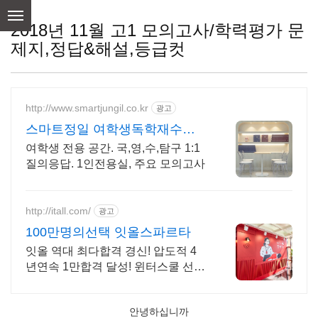
skip
to
2018년 11월 고1 모의고사/학력평가 문
content
제지,정답&해설,등급컷
http://www.smartjungil.co.kr
광고
스마트정일 여학생독학재수학
원
여학생 전용 공간. 국,영,수,탐구 1:1
질의응답. 1인전용실, 주요 모의고사
http://itall.com/
광고
100만명의선택 잇올스파르타
잇올 역대 최다합격 경신! 압도적 4
년연속 1만합격 달성! 윈터스쿨 선착
순 모집! 메디컬 명문대 31% 합격! 최
근 4년 합격자 46,000! 관리형 14년
안녕하십니까
노하우