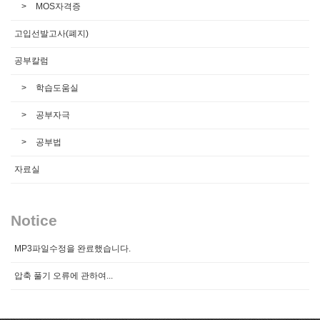
MOS자격증
고입선발고사(폐지)
공부칼럼
학습도움실
공부자극
공부법
자료실
Notice
MP3파일수정을 완료했습니다.
압축 풀기 오류에 관하여...