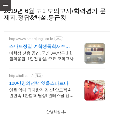
skip
to
2019년 6월 고1 모의고사/학력평가 문
content
제지,정답&해설,등급컷
http://www.smartjungil.co.kr
광고
스마트정일 여학생독학재수학
원
여학생 전용 공간. 국,영,수,탐구 1:1
질의응답. 1인전용실, 주요 모의고사
http://itall.com/
광고
100만명의선택 잇올스파르타
잇올 역대 최다합격 경신! 압도적 4
년연속 1만합격 달성! 윈터스쿨 선착
순 모집! 메디컬 명문대 31% 합격! 최
근 4년 합격자 46,000! 관리형 14년
안녕하십니까
노하우