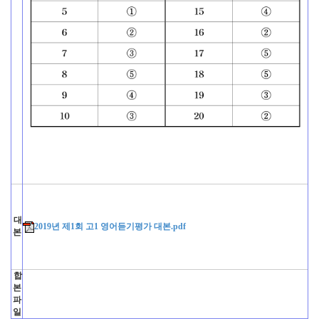
대
2019년 제1회 고1 영어듣기평가 대본.pdf
본
합
본
파
일