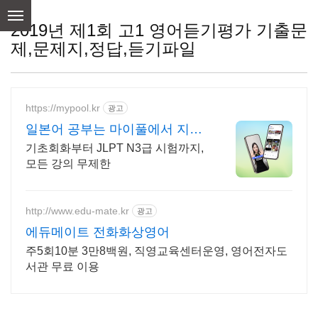
skip
to
2019년 제1회 고1 영어듣기평가 기출문
content
제,문제지,정답,듣기파일
https://mypool.kr
광고
일본어 공부는 마이풀에서 지금
다운로드 받기
기초회화부터 JLPT N3급 시험까지,
모든 강의 무제한
http://www.edu-mate.kr
광고
에듀메이트 전화화상영어
주5회10분 3만8백원, 직영교육센터운영, 영어전자도
서관 무료 이용