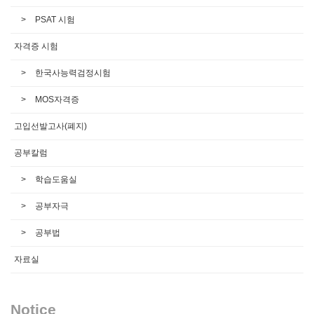
PSAT 시험
자격증 시험
한국사능력검정시험
MOS자격증
고입선발고사(폐지)
공부칼럼
학습도움실
공부자극
공부법
자료실
Notice