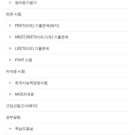
영어듣기평가
전문 시험
PEET(피트) 기출문제(폐지)
MEET,DEET(미트,디트) 기출문제
LEET(리트) 기출문제
PSAT 시험
자격증 시험
한국사능력검정시험
MOS자격증
고입선발고사(폐지)
공부칼럼
학습도움실