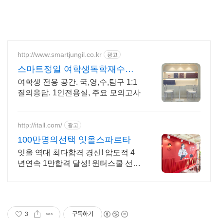
http://www.smartjungil.co.kr
광고
스마트정일 여학생독학재수학
원
여학생 전용 공간. 국,영,수,탐구 1:1
질의응답. 1인전용실, 주요 모의고사
http://itall.com/
광고
100만명의선택 잇올스파르타
잇올 역대 최다합격 경신! 압도적 4
년연속 1만합격 달성! 윈터스쿨 선착
순 모집! 메디컬 명문대 31% 합격! 최
근 4년 합격자 46,000! 관리형 14년
노하우
3
구독하기