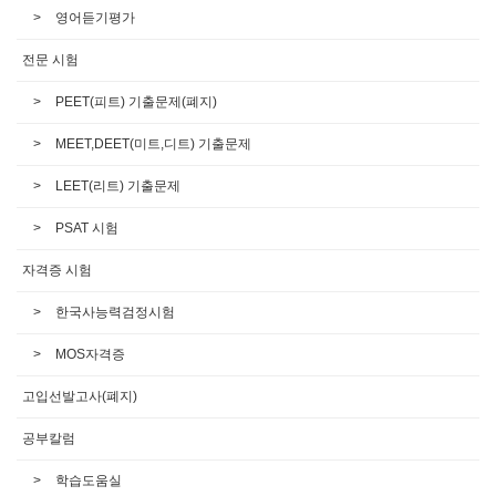
영어듣기평가
전문 시험
PEET(피트) 기출문제(폐지)
MEET,DEET(미트,디트) 기출문제
LEET(리트) 기출문제
PSAT 시험
자격증 시험
한국사능력검정시험
MOS자격증
고입선발고사(폐지)
공부칼럼
학습도움실