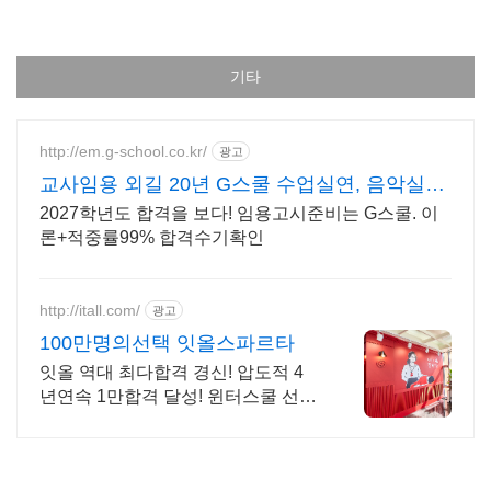
기타
http://em.g-school.co.kr/
광고
교사임용 외길 20년 G스쿨 수업실연, 음악실기
전문학원
2027학년도 합격을 보다! 임용고시준비는 G스쿨. 이
론+적중률99% 합격수기확인
http://itall.com/
광고
100만명의선택 잇올스파르타
잇올 역대 최다합격 경신! 압도적 4
년연속 1만합격 달성! 윈터스쿨 선착
순 모집! 메디컬 명문대 31% 합격! 최
근 4년 합격자 46,000! 관리형 14년
노하우