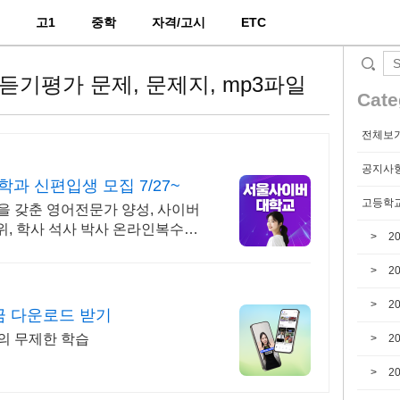
2
고1
중학
자격/고시
ETC
어듣기평가 문제, 문제지, mp3파일
Cate
전체보
공지사
 신편입생 모집 7/27~
고등학교
 갖춘 영어전문가 양성, 사이버
1위, 학사 석사 박사 온라인복수학
2
2
2
금 다운로드 받기
의 무제한 학습
2
2