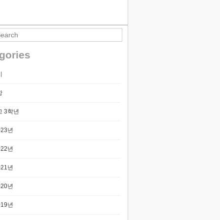
티스토리툴바
gories
기
항
 3학년
023년
022년
021년
020년
019년