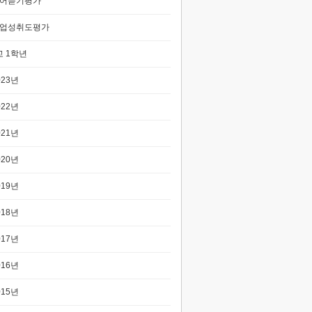
어듣기평가
업성취도평가
 1학년
023년
022년
021년
020년
019년
018년
017년
016년
015년