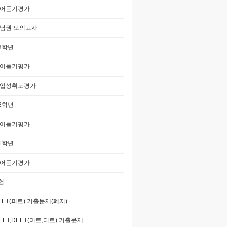
어듣기평가
남권 모의고사
3학년
어듣기평가
업성취도평가
2학년
어듣기평가
1학년
어듣기평가
험
EET(피트) 기출문제(폐지)
EET,DEET(미트,디트) 기출문제