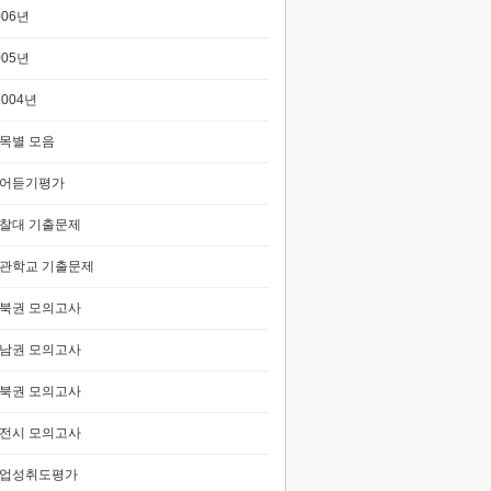
006년
005년
2004년
목별 모음
어듣기평가
찰대 기출문제
관학교 기출문제
북권 모의고사
남권 모의고사
북권 모의고사
전시 모의고사
업성취도평가