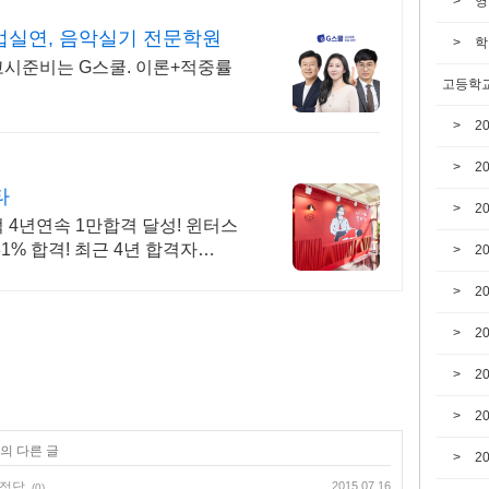
영
수업실연, 음악실기 전문학원
학
용고시준비는 G스쿨. 이론+적중률
고등학교
2
2
타
2
 4년연속 1만합격 달성! 윈터스
1% 합격! 최근 4년 합격자
2
2
2
2
2
리의 다른 글
2
,정답
2015.07.16
(0)