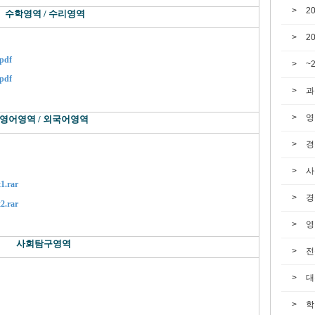
2
수학영역 / 수리영역
2
pdf
~
pdf
과
영
영어영역 / 외국어영역
경
사
.rar
경
.rar
영
사회탐구영역
전
대
학