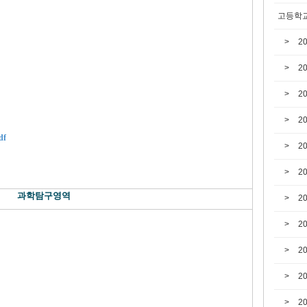
고등학교
2
2
2
2
df
2
2
과학
탐구영역
2
2
2
2
2