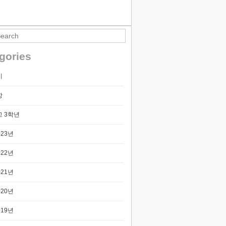
티스토리툴바
gories
기
항
 3학년
023년
022년
021년
020년
019년