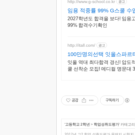
http://www.g-school.co.kr
광고
임용 적중률 99% G스쿨 
2027학년도 합격을 보다! 임
99% 합격수기확인
http://itall.com/
광고
100만명의선택 잇올스파르
잇올 역대 최다합격 경신! 압도적
쿨 선착순 모집! 메디컬 명문대 3
46,000! 관리형 14년 노하우
공감
구독하기
'
고등학교 2학년
>
학업성취도평가
' 카테고
2012년 고2 학업 성취도평가 문제지,시험지