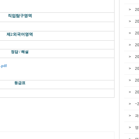
2
직업탐구영역
2
2
제2외국어영역
2
정답 / 해설
2
pdf
2
2
등급표
2
~
과
영