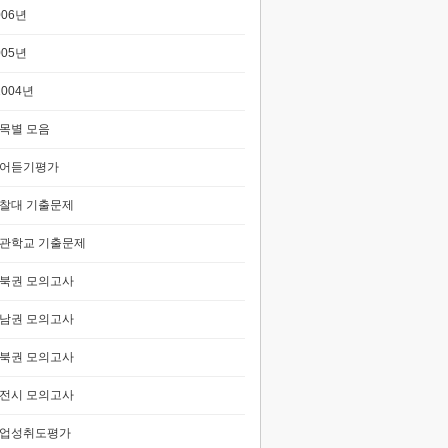
006년
005년
2004년
목별 모음
어듣기평가
찰대 기출문제
관학교 기출문제
북권 모의고사
남권 모의고사
북권 모의고사
전시 모의고사
업성취도평가