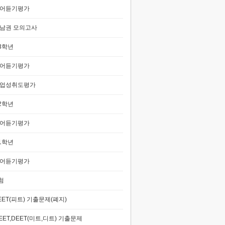
어듣기평가
남권 모의고사
3학년
어듣기평가
업성취도평가
2학년
어듣기평가
1학년
어듣기평가
험
EET(피트) 기출문제(폐지)
EET,DEET(미트,디트) 기출문제