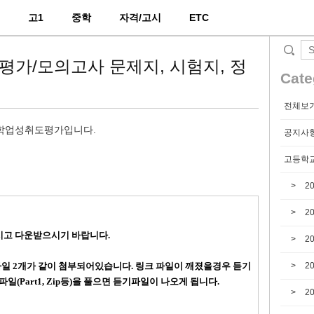
2
고1
중학
자격/고시
ETC
취도평가/모의고사 문제지, 시험지, 정
Cate
전체보
 학업성취도평가입니다.
공지사
고등학교
2
2
하시고 다운받으시기 바랍니다.
2
파일 2개가 같이 첨부되어있습니다. 링크 파일이 깨졌을경우
듣기
2
파일(Part1, Zip등)을 풀으면 듣기파일이 나오게 됩니다.
2