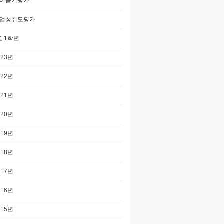
어듣기평가
업성취도평가
 1학년
023년
022년
021년
020년
019년
018년
017년
016년
015년