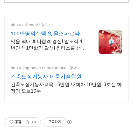
http://itall.com/
광고
100만명의선택 잇올스파르타
잇올 역대 최다합격 경신! 압도적 4
년연속 1만합격 달성! 윈터스쿨 선착
순 모집! 메디컬 명문대 31% 합격! 최
근 4년 합격자 46,000! 관리형 14년
노하우
http://blog.naver.com/irumaca
광고
건축도장기능사 이룸기술학원
건축도장기능사교육 15만원 / 2회차 10만원, 3호선 화
정역 도보10분
공감
구독하기