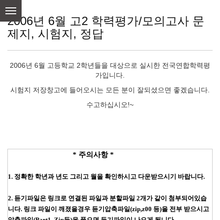
skip
to
2006년 6월 고2 학력평가/모의고사 문
content
제지, 시험지, 정답
2006년 6월 고등학교 2학년들을 대상으로 실시한 전국연합학력평
가입니다.
시험지 저장창고에 들어오시는 모든 분이 잘되셨으면 좋겠습니다.
수고하십시오!~
* 주의사항 *
1. 정확한 학년과 년도 그리고 월을 확인하시고 다운받으시기 바랍니다.
2. 듣기파일은 링크로 연결된 파일과 분할파일 2개가 같이 첨부되어있습
니다. 링크 파일이 깨졌을경우
듣기압축파일(zip,z00 등)을 전부 받으시고
압축파일(Part1, Zip등)을 풀으면 듣기파일이 나오게 됩니다.