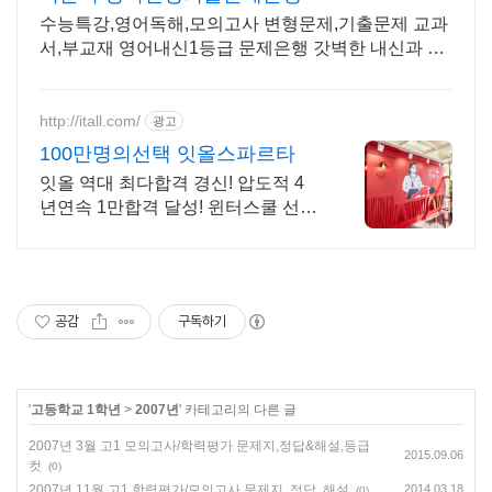
수능특강,영어독해,모의고사 변형문제,기출문제 교과
서,부교재 영어내신1등급 문제은행 갓벽한 내신과 수
능대비 너른터
http://itall.com/
광고
100만명의선택 잇올스파르타
잇올 역대 최다합격 경신! 압도적 4
년연속 1만합격 달성! 윈터스쿨 선착
순 모집! 메디컬 명문대 31% 합격! 최
근 4년 합격자 46,000! 관리형 14년
노하우
공감
구독하기
'
고등학교 1학년
>
2007년
' 카테고리의 다른 글
2007년 3월 고1 모의고사/학력평가 문제지,정답&해설,등급
2015.09.06
컷
(0)
2007년 11월 고1 학력평가/모의고사 문제지, 정답, 해설
2014.03.18
(0)