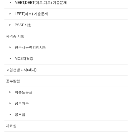
MEET,DEET(미트,디트) 기출문제
LEET(리트) 기출문제
PSAT 시험
자격증 시험
한국사능력검정시험
MOS자격증
고입선발고사(폐지)
공부칼럼
학습도움실
공부자극
공부법
자료실