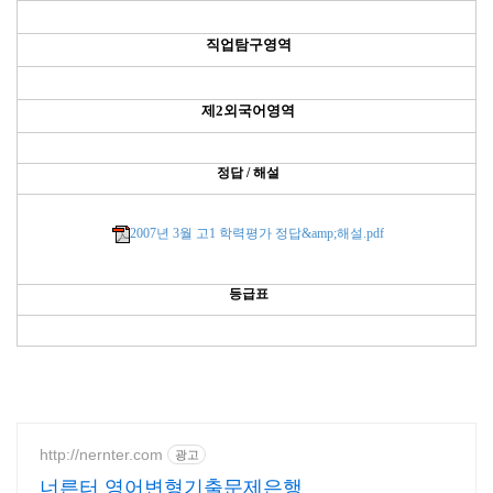
직업탐구영역
제2외국어영역
정답 / 해설
2007년 3월 고1 학력평가 정답&amp;해설.pdf
등급표
http://nernter.com
광고
너른터 영어변형기출문제은행