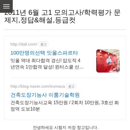
skip
to
2011년 6월 고1 모의고사/학력평가 문
content
제지,정답&해설,등급컷
http://itall.com/
광고
100만명의선택 잇올스파르타
잇올 역대 최다합격 경신! 압도적 4
년연속 1만합격 달성! 윈터스쿨 선착
순 모집! 메디컬 명문대 31% 합격! 최
근 4년 합격자 46,000! 관리형 14년
노하우
http://blog.naver.com/irumaca
광고
건축도장기능사 이룸기술학원
건축도장기능사교육 15만원 / 2회차 10만원, 3호선 화
정역 도보10분
안녕하세요 시험지 저장 창고입니다.