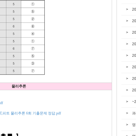
2
2
2
2
2
2
2
물리추론
2
~
df
과
EET,피트 물리추론 6회 기출문제 정답.pdf
영