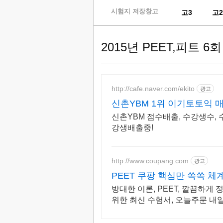
skip
시험지 저장창고
고3
고
to
content
2015년 PEET,피트 
http://cafe.naver.com/ekito
광고
신촌YBM 1위 이기토토익 
신촌YBM 점수배출, 수강생수, 수
강생배출중!
http://www.coupang.com
광고
PEET 쿠팡 핵심만 쏙쏙 체
방대한 이론, PEET, 깔끔하
위한 최신 수험서, 오늘주문 내