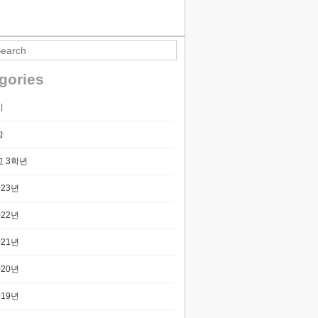
티스토리툴바
gories
기
항
 3학년
023년
022년
021년
020년
019년