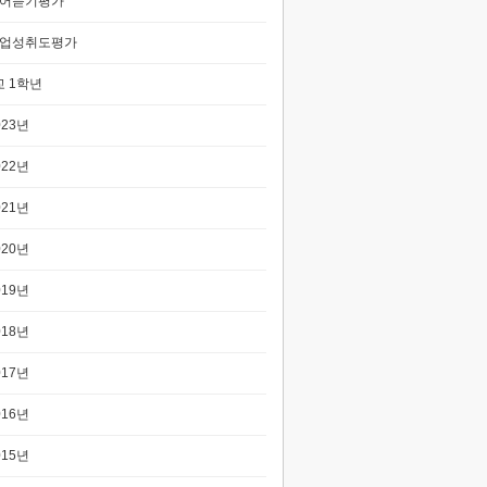
어듣기평가
업성취도평가
 1학년
023년
022년
021년
020년
019년
018년
017년
016년
015년