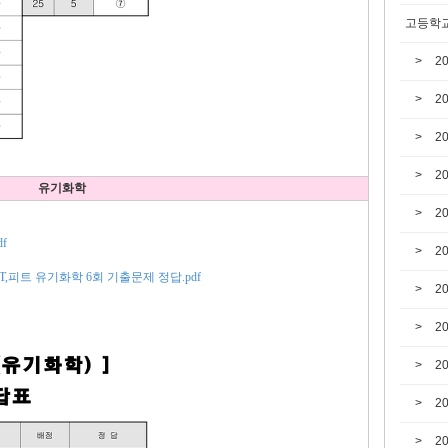
고등학교
2
2
2
2
유기화학
2
f
2
EET,피트 유기화학 6회 기출문제 정답.pdf
2
2
2
2
2