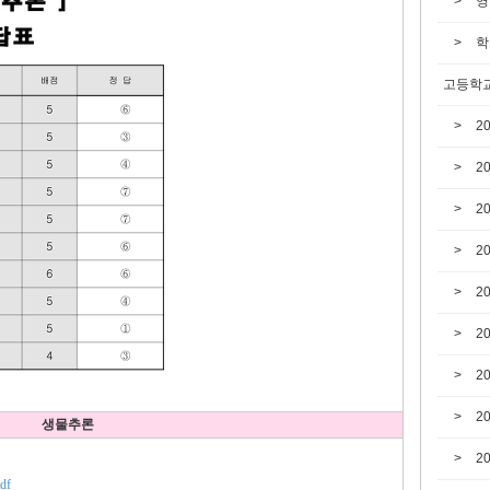
영
학
고등학교
2
2
2
2
2
2
2
2
생물추론
2
df