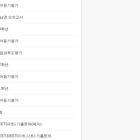
어듣기평가
남권 모의고사
3학년
어듣기평가
업성취도평가
2학년
어듣기평가
1학년
어듣기평가
험
EET(피트) 기출문제(폐지)
EET,DEET(미트,디트) 기출문제