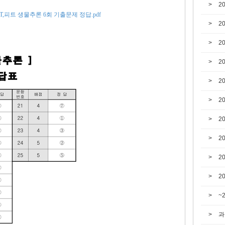
2
EET,피트 생물추론 6회 기출문제 정답.pdf
2
2
2
2
2
2
2
2
2
~
과