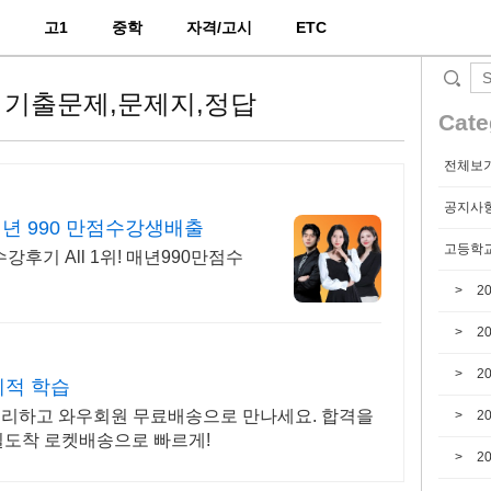
2
고1
중학
자격/고시
ETC
6회 기출문제,문제지,정답
Cate
전체보
공지사
매년 990 만점수강생배출
고등학교
강후기 All 1위! 매년990만점수
2
2
2
계적 학습
게 정리하고 와우회원 무료배송으로 만나세요. 합격을
2
일도착 로켓배송으로 빠르게!
2