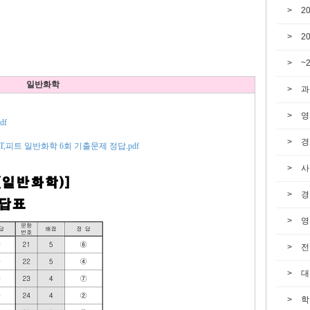
2
2
~
일반화학
과
영
df
경
EET,피트 일반화학 6회 기출문제 정답.pdf
사
경
영
전
대
학