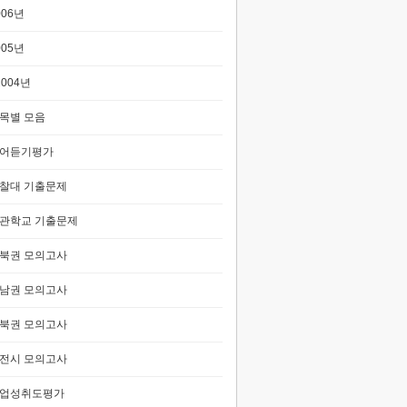
006년
005년
2004년
목별 모음
어듣기평가
찰대 기출문제
관학교 기출문제
북권 모의고사
남권 모의고사
북권 모의고사
전시 모의고사
업성취도평가