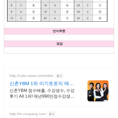
언어추론
정답
http://cafe.naver.com/ekito
광고
신촌YBM 1위 이기토토익 매년
990 만점수강생배출
신촌YBM 점수배출, 수강생수, 수강
후기 All 1위! 매년990만점수강생배
출중!
http://m.coupang.com
광고