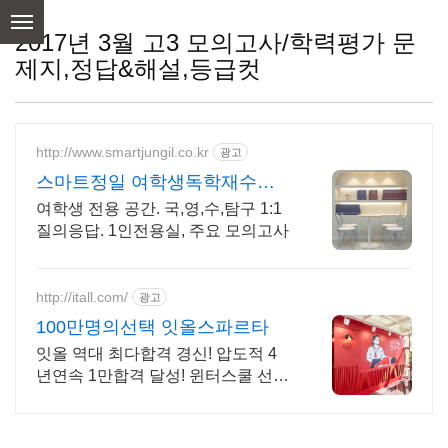
skip
to
2017년 3월 고3 모의고사/학력평가 문
content
제지,정답&해설,등급컷
http://www.smartjungil.co.kr
광고
스마트정일 여학생독학재수학
원
여학생 전용 공간. 국,영,수,탐구 1:1
질의응답. 1인전용실, 주요 모의고사
http://itall.com/
광고
100만명의선택 잇올스파르타
잇올 역대 최다합격 경신! 압도적 4
년연속 1만합격 달성! 윈터스쿨 선착
순 모집! 메디컬 명문대 31% 합격! 최
근 4년 합격자 46,000! 관리형 14년
노하우