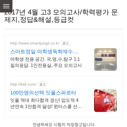
skip
to
2017년 4월 고3 모의고사/학력평가 문
content
제지,정답&해설,등급컷
http://www.smartjungil.co.kr
광고
스마트정일 여학생독학재수학
원
여학생 전용 공간. 국,영,수,탐구 1:1
질의응답. 1인전용실, 주요 모의고사
http://itall.com/
광고
100만명의선택 잇올스파르타
잇올 역대 최다합격 경신! 압도적 4
년연속 1만합격 달성! 윈터스쿨 선착
순 모집! 메디컬 명문대 31% 합격! 최
근 4년 합격자 46,000! 관리형 14년
안녕하세요 시험지 저장창고입니다.
노하우