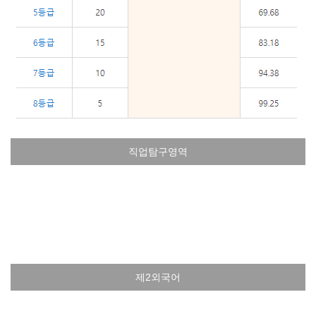
직업탐구영역
제2외국어