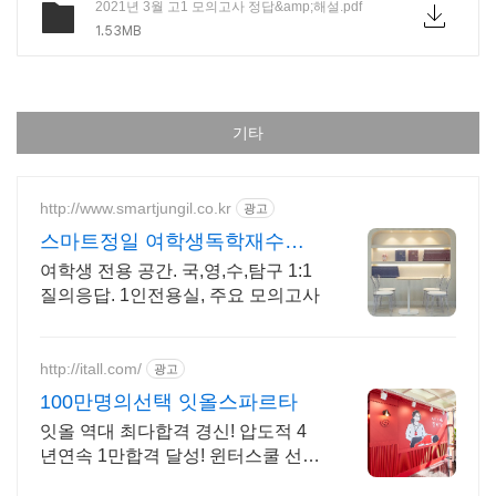
2021년 3월 고1 모의고사 정답&amp;해설.pdf
1.53MB
기타
http://www.smartjungil.co.kr
광고
스마트정일 여학생독학재수학
원
여학생 전용 공간. 국,영,수,탐구 1:1
질의응답. 1인전용실, 주요 모의고사
http://itall.com/
광고
100만명의선택 잇올스파르타
잇올 역대 최다합격 경신! 압도적 4
년연속 1만합격 달성! 윈터스쿨 선착
순 모집! 메디컬 명문대 31% 합격! 최