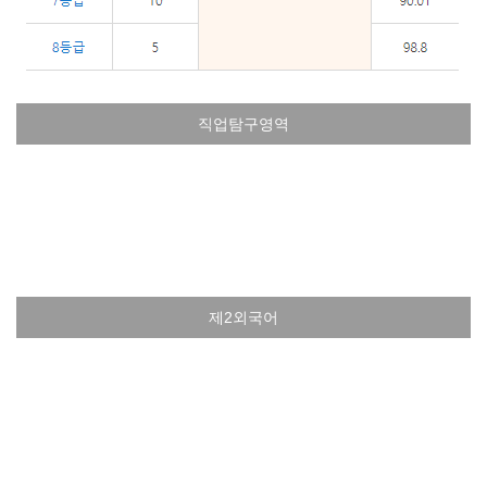
직업탐구영역
제2외국어