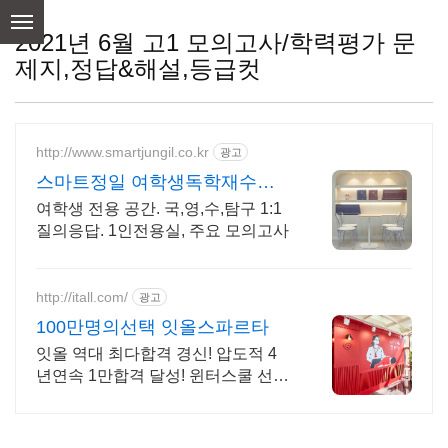
skip
to
2021년 6월 고1 모의고사/학력평가 문
content
제지,정답&해설,등급컷
http://www.smartjungil.co.kr
광고
스마트정일 여학생독학재수학
원
여학생 전용 공간. 국,영,수,탐구 1:1
질의응답. 1인전용실, 주요 모의고사
http://itall.com/
광고
100만명의선택 잇올스파르타
잇올 역대 최다합격 경신! 압도적 4
년연속 1만합격 달성! 윈터스쿨 선착
순 모집! 메디컬 명문대 31% 합격! 최
근 4년 합격자 46,000! 관리형 14년
노하우