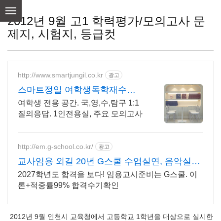
skip
to
2012년 9월 고1 학력평가/모의고사 문
content
제지, 시험지, 등급컷
http://www.smartjungil.co.kr
광고
스마트정일 여학생독학재수학
원
여학생 전용 공간. 국,영,수,탐구 1:1
질의응답. 1인전용실, 주요 모의고사
http://em.g-school.co.kr/
광고
교사임용 외길 20년 G스쿨 수업실연, 음악실기
전문학원
2027학년도 합격을 보다! 임용고시준비는 G스쿨. 이
론+적중률99% 합격수기확인
2012년 9월 인천시 교육청에서 고등학교 1학년을 대상으로 실시한