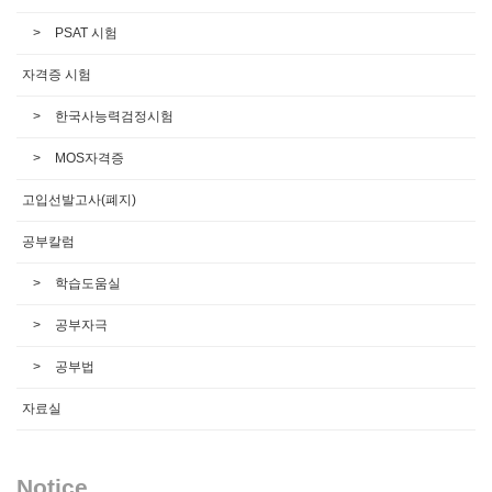
PSAT 시험
자격증 시험
한국사능력검정시험
MOS자격증
고입선발고사(폐지)
공부칼럼
학습도움실
공부자극
공부법
자료실
Notice