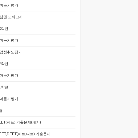
어듣기평가
남권 모의고사
3학년
어듣기평가
업성취도평가
2학년
어듣기평가
1학년
어듣기평가
험
EET(피트) 기출문제(폐지)
EET,DEET(미트,디트) 기출문제