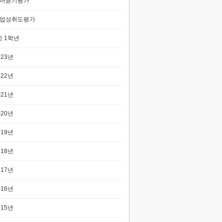
어듣기평가
업성취도평가
 1학년
023년
022년
021년
020년
019년
018년
017년
016년
015년