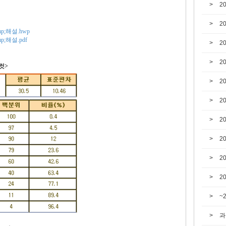
2
2
p;해설.hwp
;해설.pdf
2
2
컷>
2
2
2
2
2
2
~
과