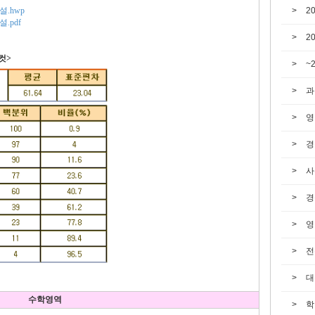
설.hwp
2
.pdf
2
컷>
~
과
영
경
사
경
영
전
대
수학영역
학