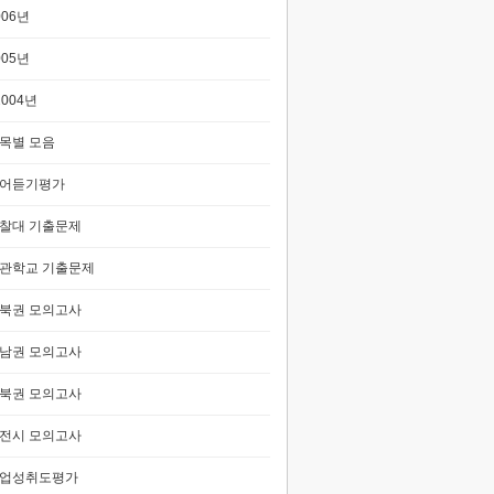
006년
005년
2004년
목별 모음
어듣기평가
찰대 기출문제
관학교 기출문제
북권 모의고사
남권 모의고사
북권 모의고사
전시 모의고사
업성취도평가