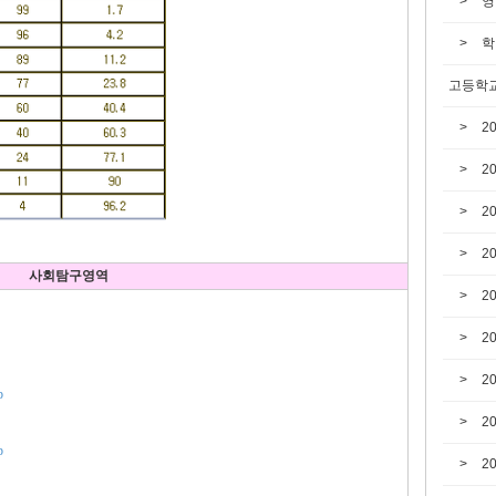
영
학
고등학교
2
2
2
2
사회탐구영역
2
2
2
p
2
p
2