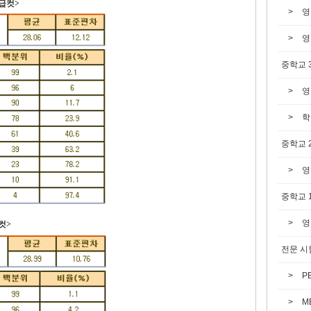
등급컷>
영
영
중학교 
영
학
중학교 
영
중학교 
영
컷>
전문 시
P
M