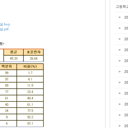
고등학교
2
설.hwp
2
.pdf
2
컷>
2
2
2
2
2
2
2
2