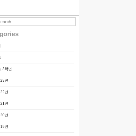
티스토리툴바
gories
기
항
 3학년
023년
022년
021년
020년
019년