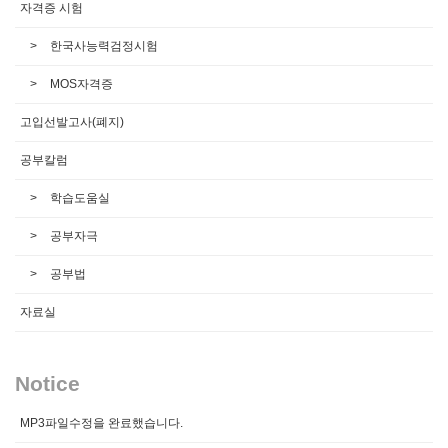
자격증 시험
한국사능력검정시험
MOS자격증
고입선발고사(폐지)
공부칼럼
학습도움실
공부자극
공부법
자료실
Notice
MP3파일수정을 완료했습니다.