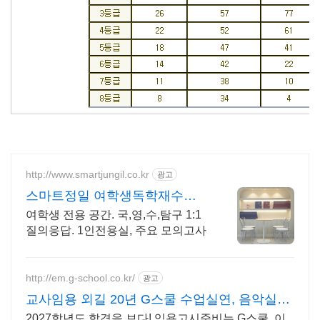
http://www.smartjungil.co.kr
광고
스마트정일 여학생독학재수학
원
여학생 전용 공간. 국,영,수,탐구 1:1
질의응답. 1인전용실, 주요 모의고사
http://em.g-school.co.kr/
광고
교사임용 외길 20년 G스쿨 수업실연, 음악실기
전문학원
2027학년도 합격을 보다! 임용고시준비는 G스쿨. 이