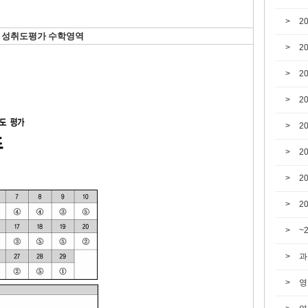
2
성취도평가 수학영역
2
2
2
2
2
2
2
~
과
영