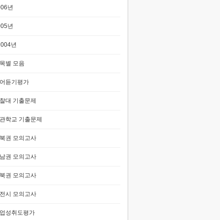
006년
005년
2004년
목별 모음
어듣기평가
찰대 기출문제
관학교 기출문제
북권 모의고사
남권 모의고사
북권 모의고사
전시 모의고사
업성취도평가