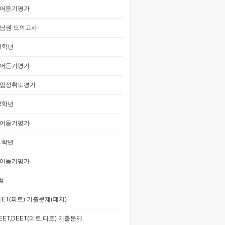
어듣기평가
남권 모의고사
3학년
어듣기평가
업성취도평가
2학년
어듣기평가
1학년
어듣기평가
험
EET(피트) 기출문제(폐지)
EET,DEET(미트,디트) 기출문제