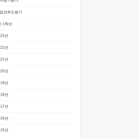
어듣기평가
업성취도평가
 1학년
023년
022년
021년
020년
019년
018년
017년
016년
015년