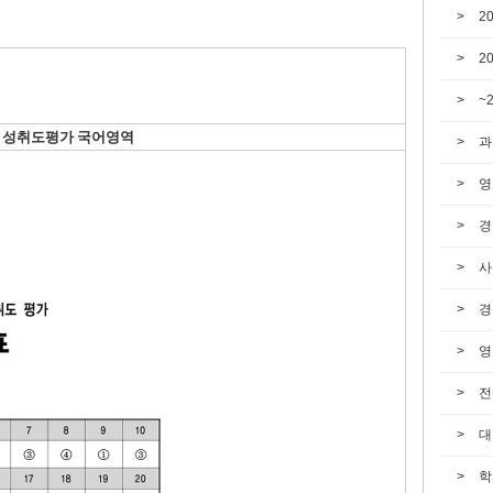
2
2
~
성취도평가 국어영역
과
영
경
사
경
영
전
대
학