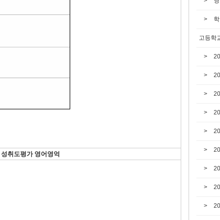
영
학
고등학교
2
2
2
2
2
2
성취도평가 영어영억
2
2
2