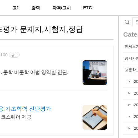
2
고1
중학
자격/고시
ETC
취도평가 문제지,시험지,정답
Cate
전체보
r100
광고
공지사
고등학교
. 문학 비문학 어법 영역별 진단.
2
2
2
전용 기초학력 진단평가
및 코스웨어 제공
2
2