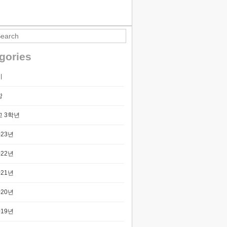
티스토리툴바
gories
기
항
 3학년
023년
022년
021년
020년
019년