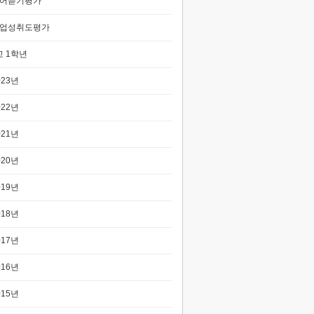
어듣기평가
업성취도평가
 1학년
023년
022년
021년
020년
019년
018년
017년
016년
015년