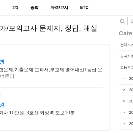
2
고1
중학
자격/고시
ETC
평가/모의고사 문제지, 정답, 해설
Cate
전체보
공지사
행
고등학교
형문제,기출문제 교과서,부교재 영어내신1등급 문
 너른터
2
2
2
원
회차 10만원, 3호선 화정역 도보10분
2
2