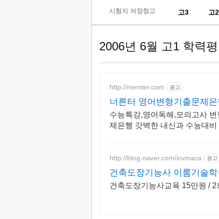
skip
시험지 저장창고
고3
고
to
content
2006년 6월 고1 학력
http://nernter.com
광고
너른터 영어변형기출문제은
수능특강,영어독해,모의고사 변
제은행 갓벽한 내신과 수능대비
http://blog.naver.com/irumaca
광고
건축도장기능사 이룸기술학
건축도장기능사교육 15만원 / 2