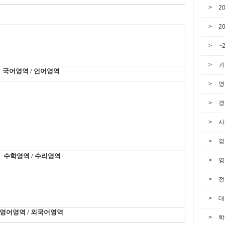
2
2
~
과
국어영역 / 언어영역
영
경
사
경
수학영역 / 수리영역
영
전
대
영어영역 / 외국어영역
학