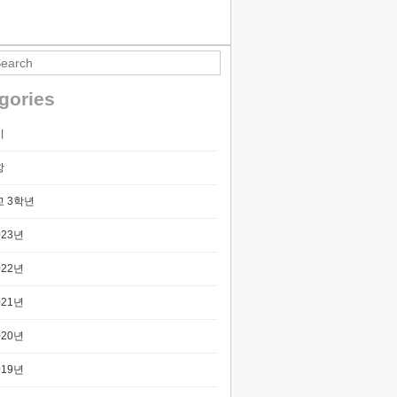
티스토리툴바
gories
기
항
 3학년
023년
022년
021년
020년
019년