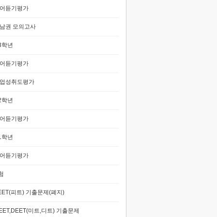
어듣기평가
남권 모의고사
3학년
어듣기평가
업성취도평가
2학년
어듣기평가
1학년
어듣기평가
험
EET(피트) 기출문제(폐지)
EET,DEET(미트,디트) 기출문제