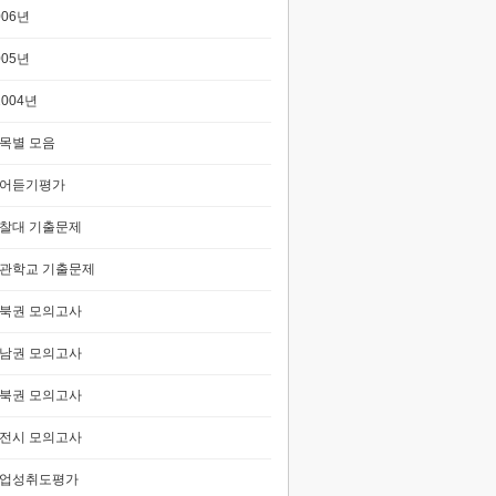
006년
005년
2004년
목별 모음
어듣기평가
찰대 기출문제
관학교 기출문제
북권 모의고사
남권 모의고사
북권 모의고사
전시 모의고사
업성취도평가