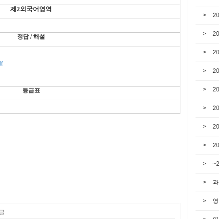
제2외국어영역
2
2
정답 / 해설
2
f
2
2
등급표
2
2
2
~
과
영
 글