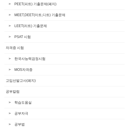
PEET(피트) 기출문제(폐지)
MEET,DEET(미트,디트) 기출문제
LEET(리트) 기출문제
PSAT 시험
자격증 시험
한국사능력검정시험
MOS자격증
고입선발고사(폐지)
공부칼럼
학습도움실
공부자극
공부법