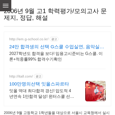
skip
to
2006년 9월 고1 학력평가/모의고사 문
content
제지, 정답, 해설
http://em.g-school.co.kr/
광고
24만 합격생의 선택 G스쿨 수업실연, 음악실기
전문학원
2027학년도 합격을 보다! 임용고시준비는 G스쿨. 이
론+적중률99% 합격수기확인
http://itall.com/
광고
100만명의선택 잇올스파르타
잇올 역대 최다합격 경신! 압도적 4
년연속 1만합격 달성! 윈터스쿨 선착
순 모집! 메디컬 명문대 31% 합격! 최
근 4년 합격자 46,000! 관리형 14년
2006년 9월 고등학교 1학년들을 대상으로 서울시 교육청에서 실시
노하우