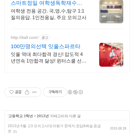
스마트정일 여학생독학재수학
원
여학생 전용 공간. 국,영,수,탐구 1:1
질의응답. 1인전용실, 주요 모의고사
http://itall.com/
광고
100만명의선택 잇올스파르타
잇올 역대 최다합격 경신! 압도적 4
년연속 1만합격 달성! 윈터스쿨 선착
순 모집! 메디컬 명문대 31% 합격! 최
근 4년 합격자 46,000! 관리형 14년
노하우
공감
구독하기
'
고등학교 3학년
>
2013년
' 카테고리의 다른 글
2013년 6월 고3 모의고사/모의평가 문제지,정답&해설,등급
2015.08.28
컷
(2)