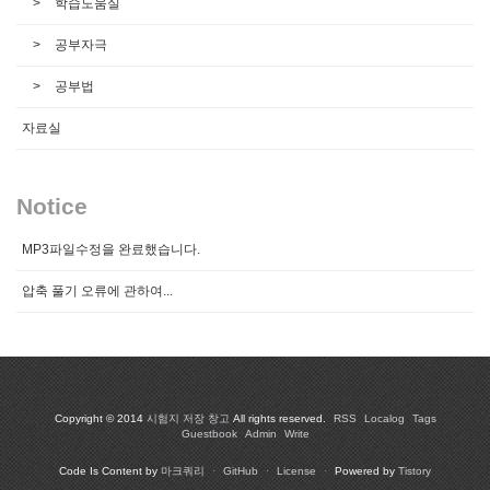
학습도움실
공부자극
공부법
자료실
Notice
MP3파일수정을 완료했습니다.
압축 풀기 오류에 관하여...
Copyright © 2014
시험지 저장 창고
All rights reserved.
RSS
Localog
Tags
Guestbook
Admin
Write
Code Is Content by
마크쿼리
·
GitHub
·
License
·
Powered by
Tistory