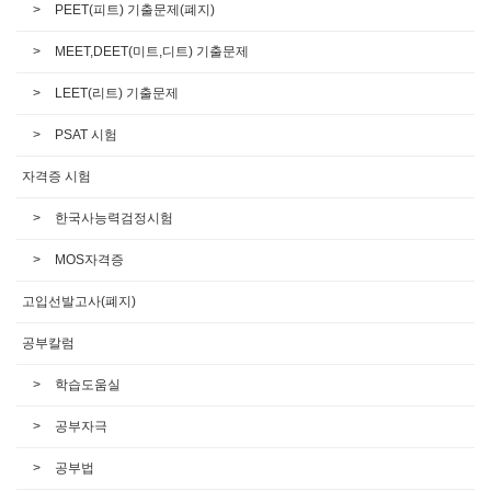
PEET(피트) 기출문제(폐지)
MEET,DEET(미트,디트) 기출문제
LEET(리트) 기출문제
PSAT 시험
자격증 시험
한국사능력검정시험
MOS자격증
고입선발고사(폐지)
공부칼럼
학습도움실
공부자극
공부법