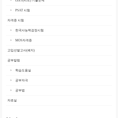
LEET(리트) 기출문제
PSAT 시험
자격증 시험
한국사능력검정시험
MOS자격증
고입선발고사(폐지)
공부칼럼
학습도움실
공부자극
공부법
자료실