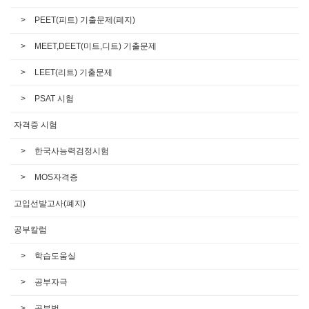
PEET(피트) 기출문제(폐지)
MEET,DEET(미트,디트) 기출문제
LEET(리트) 기출문제
PSAT 시험
자격증 시험
한국사능력검정시험
MOS자격증
고입선발고사(폐지)
공부칼럼
학습도움실
공부자극
공부법