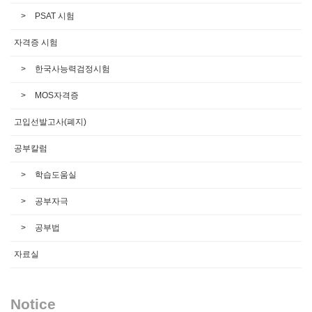
PSAT 시험
자격증 시험
한국사능력검정시험
MOS자격증
고입선발고사(폐지)
공부칼럼
학습도움실
공부자극
공부법
자료실
Notice